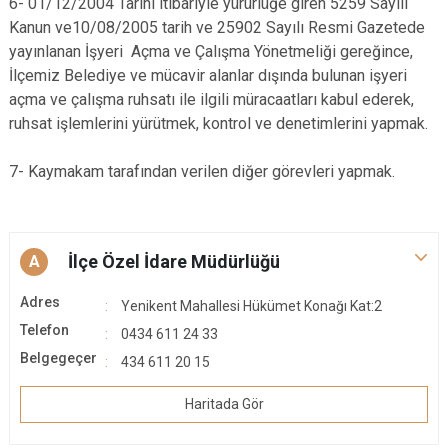
6- 01/12/2004 Tarihi itibariyle yürürlüğe giren 5259 Sayılı
Kanun ve10/08/2005 tarih ve 25902 Sayılı Resmi Gazetede
yayınlanan İşyeri Açma ve Çalışma Yönetmeliği gereğince,
İlçemiz Belediye ve mücavir alanlar dışında bulunan işyeri
açma ve çalışma ruhsatı ile ilgili müracaatları kabul ederek,
ruhsat işlemlerini yürütmek, kontrol ve denetimlerini yapmak.
7- Kaymakam tarafından verilen diğer görevleri yapmak.
İlçe Özel İdare Müdürlüğü
A
Adres
Yenikent Mahallesi Hükümet Konağı Kat:2
Telefon
0434 611 24 33
Belgegeçer
434 611 20 15
Haritada Gör