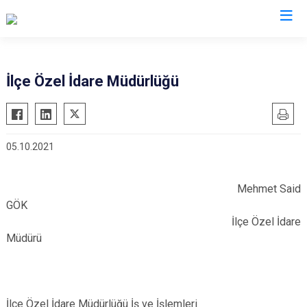
Bitlis
İlçe Özel İdare Müdürlüğü
Adilcevaz
Ahlat
05.10.2021
Güroymak
Hizan
Mehmet Said
Mutki
GÖK
Tatvan
İlçe Özel İdare
Müdürü
İlçe Özel İdare Müdürlüğü İş ve İşlemleri